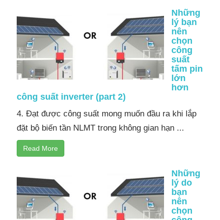
Những
lý bạn
nên
chọn
công
suất
tấm pin
lớn
hơn
công suất inverter (part 2)
4. Đạt được công suất mong muốn đầu ra khi lắp
đặt bộ biến tần NLMT trong không gian hạn ...
Read More
Những
lý do
bạn
nên
chọn
công