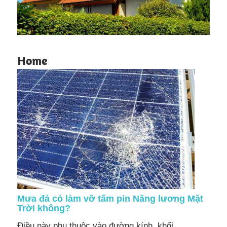
Home
Mưa đá có làm vỡ tấm pin Năng lương Mặt
Trời không?
Điều này phụ thuộc vào đường kính, khối