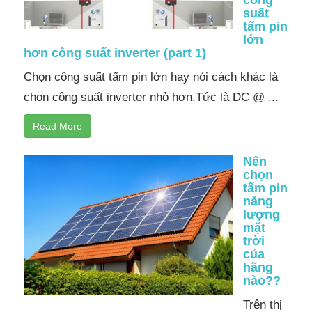
suất
tấm pin
lớn
hơn công suất inverter (part 1)
Chọn công suất tấm pin lớn hay nói cách khác là
chọn công suất inverter nhỏ hơn.Tức là DC @ ...
Read More
Nên
chọn
tấm pin
năng
lượng
mặt
trời
của
hãng
nào??
Trên thị