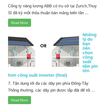
Công ty năng lượng ABB có trụ sở tại Zurich,Thuỵ
Sĩ đã ký một thỏa thuận bán mảng biến tần ...
Read More
Những
lý do
bạn
nên
chọn
công
suất
tấm pin
lớn
hơn công suất inverter (final)
7. Tận dụng tối đa các dãy pin phía Đông-Tây
Thông thường, các dãy pin được lắp đặt để tối ...
Read More